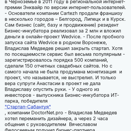
в Черноземье в 2011 году в региональной интернет-
премии Энквайр по версии интернет-пользователей.
- Основатели компании Cartezh продали франшизу
в несколько городов – Белгород, Липецк и в Курск.
Сам бизнес (сайт, базу и продвижение) резидент
Бизнес-инкубатора реализовал за 2 млн и вложил
деньги в онлайн-проект Wedvice. - После пробного
запуска сайта Wedvice в родном Воронеже,
Владислав Медведев решил закрыть стартап. Хотя
по посещаемости сервис был весьма популярным -
зарегистрировалось порядка 500 компаний,
сделали 150 отчетных свадебных сайтов. Но с
самого начала не была продумана монетизация и
проект, что называется, не выстрелил. И только
вера супруги Анастасии в проект не дала
Владиславу опустить руки. - У одного из
инвесторов - выпускника Бизнес-инкубатора ИТ-
парка, победителя
"Стартап-Сабантуя"
, компании DoctorNet.pro - Владислав Медведев
хотел переманить дизайнера, а через 2 часа
общения с руководителем Вячеславом
Федосеевым получил бизнес-партнера.