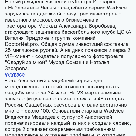
Новый резидент Бизнес-инкубатора ИТ-парка
г.Набережные Челны - свадебный сервис Wedvice
заручился поддержкой сразу трех инвесторов -
известного московского бизнесмена и
ресторатора Москвы Александра Воробьева,
атакующего защитника баскетбольного клуба ЦСКА
Виталия Фридзона и группа компаний
DoctorNet.pro. Общая сумма инвестиций составила
25 миллионов рублей. А на днях появился и первый
VIP-клиент - создатели популярного фотопроекта
"Следуй за мной" Мурад Османн и Наталья
Захарова.
Wedvice
– это бесплатный свадебный сервис для
молодоженов, который поможет спланировать
свадьбу всего за 24 часа. На 23 марта намечен
запуск официального сайта проекта в 48 городах
России. Свадебных ресурсов в стране достаточно
много - около 100. Основатели стартапа Wedvice
Владислав Медведев с супругой Анастасией
проанализировали каждый из них и создали сервис,
который отвечает современным требованиям
молодоженов и устраняет проблемы, с которыми