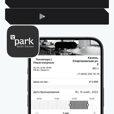
Для Iphone
Для Android