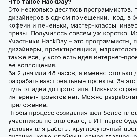
Что такое HackDay?
Это несколько десятков программистов, 
дизайнеров в одном помещении, код, в 
кофеин и печеньки, мастер-классы, инве
призы. Получилось совсем уж коротко. И
Участники HackDay – это программисты, 
дизайнеры, проектировщики, маркетологи
также все, у кого есть идея интернет-про
её воплощения.
За 2 дня или 48 часов, а именно столько
разрабатывают реальные проекты. За это
путь от идеи до прототипа. Никаких огра
интернет-проектов нет. Можно разработа
приложение.
Чтобы процесс созидания шел более плод
участников не отвлекало, в ИТ-парке буд
условия для работы: круглосуточный дост
питание, кофе-брейки и, самое главное, 