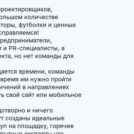
проектировщиков,
большом количестве
сторы, футболки и ценные
справляемся!
предприниматели,
 и PR-специалисты, а
екта, но нет команды для
 дается времени, команды
 время им нужно пройти
ничений в направлениях
ть свой сайт или мобильное
отворно и ничего
ут созданы идеальные
уп на площадку, горячее
опытные эксперты что