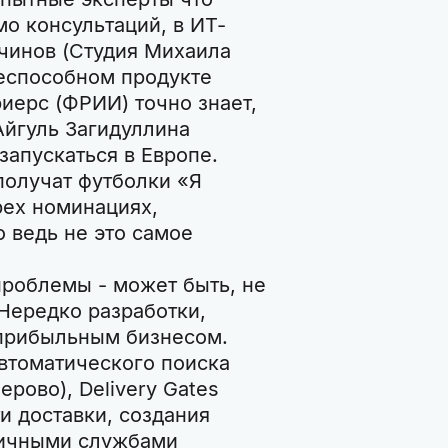
о консультаций, в ИТ-
чинов (Студия Михаила
еспособном продукте
риерс (ФРИИ) точно знает,
Айгуль Загидуллина
 запускаться в Европе.
получат футболки «Я
рех номинациях,
о ведь не это самое
проблемы - может быть, не
 Нередко разработки,
 прибыльным бизнесом.
втоматического поиска
рово), Delivery Gates
и доставки, создания
личными службами