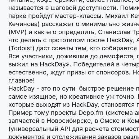
называется в шаговой доступности. Помим
парке пройдут мастер-классы. Михаил Ке
Кечинова) расскажет о минимально жизн
(MVP) и как его определить, Станислав Т
что делать с прототипом после HackDay, 
(Todoist) даст советы тем, кто собирается
Все участники, дожившие до демофеста, 
выжил на HackDay». Победителей в четы
естественно, ждут призы от спонсоров. Н
главное!
HackDay - это по сути быстрое решение 
самое изящное, но креативное уж точно.
которые выходят из HackDay, становятся
Пример тому проекты Depo.fm (система а
запчастей в Новосибирске, в Омске и Кеме
(универсальный API для расчета стоимост
документов и отслеживания заказов раз