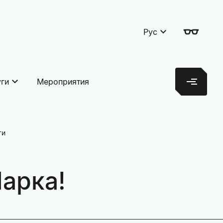
Рус
уги
Мероприятия
ти
арка!