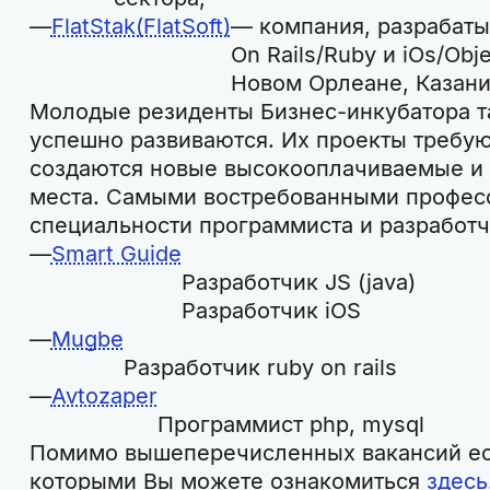
FlatStak(FlatSoft)
— компания, разрабат
On Rails/Ruby и iOs/Obj
Новом Орлеане, Казани
Молодые резиденты Бизнес-инкубатора та
успешно развиваются. Их проекты требую
создаются новые высокооплачиваемые и
места. Самыми востребованными профес
специальности программиста и разработч
Smart Guide
Разработчик JS (java)
Разработчик iOS
Mugbe
Разработчик ruby on rails
Avtozaper
Программист php, mysql
Помимо вышеперечисленных вакансий ест
которыми Вы можете ознакомиться
здесь