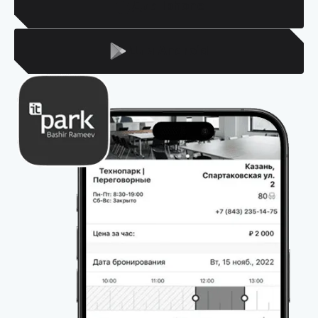
Для Iphone
Для Android