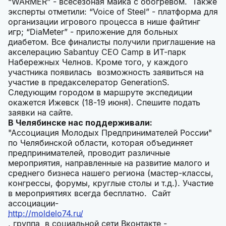
“WARMER” - всесезоная майка с обогревом. Также
эксперты отметили: “Voice of Steel” - платформа для
организации игрового процесса в нише файтинг
игр; “DiaMeter” - приложение для больных
диабетом. Все финалисты получили приглашение на
акселерацию Sabantuy CEO Camp в ИТ-парк
Набережных Челнов. Кроме того, у каждого
участника появилась возможность заявиться на
участие в предакселератор GenerationS.
Следующим городом в маршруте экспедиции
окажется Ижевск (18-19 июня). Спешите подать
заявки на сайте.
В Челябинске нас поддерживали:
"Ассоциация Молодых Предпринимателей России"
по Челябинской области, которая объединяет
предпринимателей, проводит различные
мероприятия, направленные на развитие малого и
среднего бизнеса нашего региона (мастер-классы,
конгрессы, форумы, круглые столы и т.д.). Участие
в мероприятиях всегда бесплатно. Сайт
ассоциации-
http://moldelo74.ru/
, группа в социальной сети Вконтакте -