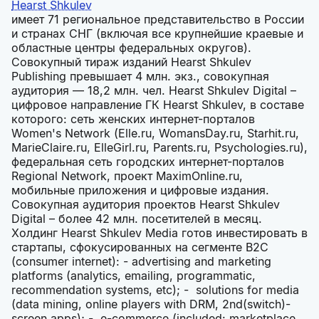
Hearst Shkulev
имеет 71 региональное представительство в России
и странах СНГ (включая все крупнейшие краевые и
областные центры федеральных округов).
Совокупный тираж изданий Hearst Shkulev
Publishing превышает 4 млн. экз., совокупная
аудитория — 18,2 млн. чел. Hearst Shkulev Digital –
цифровое направление ГК Hearst Shkulev, в составе
которого: сеть женских интернет-порталов
Women's Network (Elle.ru, WomansDay.ru, Starhit.ru,
MarieClaire.ru, ElleGirl.ru, Parents.ru, Psychologies.ru),
федеральная сеть городских интернет-порталов
Regional Network, проект MaximOnline.ru,
мобильные приложения и цифровые издания.
Совокупная аудитория проектов Hearst Shkulev
Digital – более 42 млн. посетителей в месяц.
Холдинг Hearst Shkulev Media готов инвестировать в
стартапы, сфокусированных на сегменте B2C
(consumer internet): - advertising and marketing
platforms (analytics, emailing, programmatic,
recommendation systems, etc); - solutions for media
(data mining, online players with DRM, 2nd(switch)-
screen apps); - e-commerce (included: marketplace,