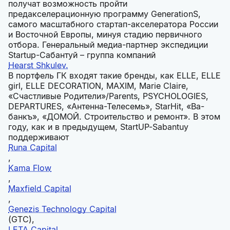
получат возможность пройти
предакселерационную программу GenerationS,
самого масштабного стартап-акселератора России
и Восточной Европы, минуя стадию первичного
отбора. Генеральный медиа-партнер экспедиции
Startup-Сабантуй – группа компаний
Hearst Shkulev.
В портфель ГК входят такие бренды, как ELLE, ELLE
girl, ELLE DECORATION, MAXIM, Marie Claire,
«Счастливые Родители»/Parents, PSYCHOLOGIES,
DEPARTURES, «Антенна-Телесемь», StarHit, «Ва-
банкъ», «ДОМОЙ. Строительство и ремонт». В этом
году, как и в предыдущем, StartUP-Sabantuy
поддерживают
Runa Capital
,
Kama Flow
,
Maxfield Capital
,
Genezis Technology Capital
(GTC),
LETA Capital