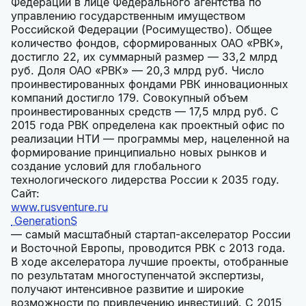
Федерации в лице Федерального агентства по
управлению государственным имуществом
Российской Федерации (Росимущество). Общее
количество фондов, сформированных ОАО «РВК»,
достигло 22, их суммарный размер — 33,2 млрд
руб. Доля ОАО «РВК» — 20,3 млрд руб. Число
проинвестированных фондами РВК инновационных
компаний достигло 179. Совокупный объем
проинвестированных средств — 17,5 млрд руб. C
2015 года РВК определена как проектный офис по
реализации НТИ — программы мер, нацеленной на
формирование принципиально новых рынков и
создание условий для глобального
технологического лидерства России к 2035 году.
Сайт:
www.rusventure.ru
GenerationS
— самый масштабный стартап-акселератор России
и Восточной Европы, проводится РВК с 2013 года.
В ходе акселератора лучшие проекты, отобранные
по результатам многоступенчатой экспертизы,
получают интенсивное развитие и широкие
возможности по привлечению инвестиций. С 2015