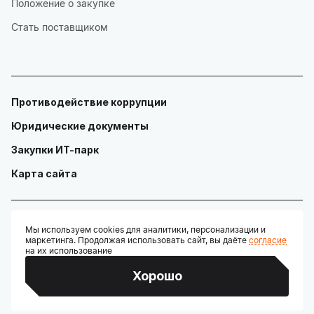
Положение о закупке
Стать поставщиком
Противодействие коррупции
Юридические документы
Закупки ИТ-парк
Карта сайта
Мы используем cookies для аналитики, персонализации и
маркетинга. Продолжая использовать сайт, вы даёте
согласие
© ГАУ "Технопарк в сфере высоких технологий «ИТ-парк»"
на их использование
Разработано:
Хорошо
Credits: Google Fonts, Material Symbols