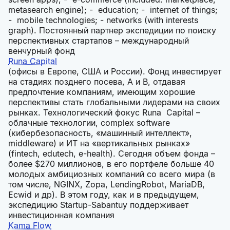
metasearch engine); - education; - internet of things;
- mobile technologies; - networks (with interests
graph). Постоянный партнер экспедиции по поиску
перспективных стартапов – международный
венчурный фонд
Runa Capital
(офисы в Европе, США и России). Фонд инвестирует
на стадиях позднего посева, А и B, отдавая
предпочтение компаниям, имеющим хорошие
перспективы стать глобальными лидерами на своих
рынках. Технологический фокус Runa Capital –
облачные технологии, complex software
(кибербезопасность, «машинный интеллект»,
middleware) и ИТ на «вертикальных рынках»
(fintech, edutech, e-health). Сегодня объем фонда –
более $270 миллионов, в его портфеле больше 40
молодых амбициозных компаний со всего мира (в
том числе, NGINX, Zopa, LendingRobot, MariaDB,
Ecwid и др). В этом году, как и в предыдущем,
экспедицию Startup-Sabantuy поддерживает
инвестиционная компания
Kama Flow