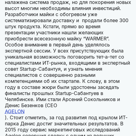
налажена система продаж, но для покорения новых
высот многим необходимы влияния инвестиций.
Разработчики майки с обогревом уже
систематизировали доставку и продали более 300
штук продукта. Кстати, прямо во время
презентации участники нашли желающих
приобрести всесезонную майку “WARMER”.
Особое внимание в первый день уделялось
экспертной сессии. У всех присутствующих была
уникальная возможность поговорить тет-а-тет со
специалистами ИТ-рынка, входящими в экспертный
совет Startup-Сабантуя, и узнать мнения
специалистов с совершенно разными
компетенциями об их стартапе. К слову, в этом
году в составе жюри были удостоены заседать
финалисты прошлых Startup-Сабантуев в
Челябинске. Ими стали Арсений Сокольников и
Денис Безенков (CEO
AGELON
). Стоит отметить, за год развития под крылом ИТ-
парка Денис достиг значительных результатов. В
2015 году сервис маркетинговых исследований
Agelon совершил сделку с одним из ведущих