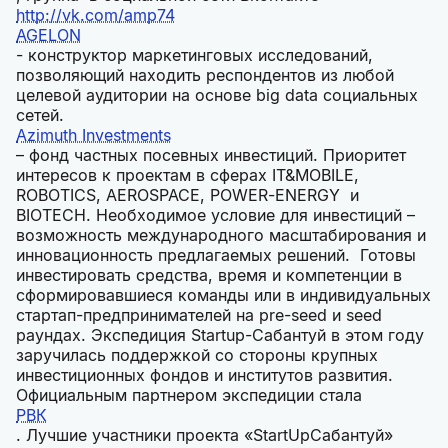
http://vk.com/amp74
AGELON
- конструктор маркетинговых исследований,
позволяющий находить респондентов из любой
целевой аудитории на основе big data социальных
сетей.
Azimuth Investments
– фонд частных посевных инвестиций. Приоритет
интересов к проектам в сферах IT&MOBILE,
ROBOTICS, AEROSPACE, POWER-ENERGY и
BIOTECH. Необходимое условие для инвестиций –
возможность международного масштабирования и
инновационность предлагаемых решений. Готовы
инвестировать средства, время и компетенции в
сформировавшиеся команды или в индивидуальных
стартап-предпринимателей на pre-seed и seed
раундах. Экспедиция Startup-Сабантуй в этом году
заручилась поддержкой со стороны крупных
инвестиционных фондов и институтов развития.
Официальным партнером экспедиции стала
РВК
. Лучшие участники проекта «StartUpСабантуй»