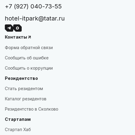
режим).
+7 (927) 040-73-55
Обращаем ваше внимание, что в отеле установлено
следующее расчетное время:
hotel-itpark@tatar.ru
Время заезда: с 15:00.
Время выезда: до 12:00.
Контакты
Форма обратной связи
Сообщить об ошибке
Сообщить о коррупции
Резидентство
Стать резидентом
Каталог резидентов
Резидентство в Сколково
Стартапам
Стартап Хаб