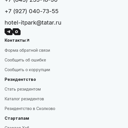
режим).
+7 (927) 040-73-55
Обращаем ваше внимание, что в отеле установлено
следующее расчетное время:
hotel-itpark@tatar.ru
Время заезда: с 15:00.
Время выезда: до 12:00.
Контакты
Форма обратной связи
Сообщить об ошибке
Сообщить о коррупции
Резидентство
Стать резидентом
Каталог резидентов
Резидентство в Сколково
Стартапам
Стартап Хаб