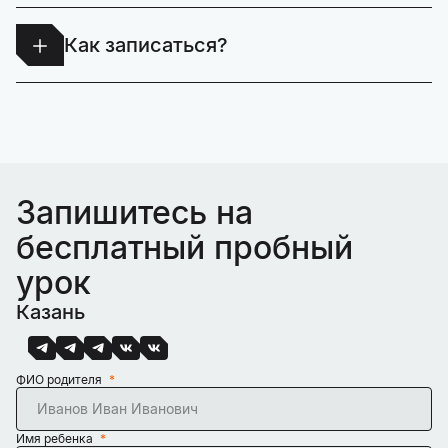
Да. Доступны пробные занятия, мастер-классы и
профориентационные встречи.
Как записаться?
Оставьте заявку на сайте или напишите нам -
администратор свяжется с вами, подберёт
программу и формат, подходящий именно вашему
ребёнку.
Запишитесь на
бесплатный пробный
урок
Казань
ФИО родителя
Имя ребенка