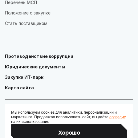
Перечень МСП
Положение о закупке
Стать поставщиком
Противодействие коррупции
Юридические документы
Закупки ИТ-парк
Карта сайта
Мы используем cookies для аналитики, персонализации и
маркетинга. Продолжая использовать сайт, вы даёте
согласие
© ГАУ "Технопарк в сфере высоких технологий «ИТ-парк»"
на их использование
Разработано:
Хорошо