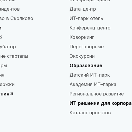
зидентов
Дата-центр
во в Сколково
ИТ-парк отель
м
Конференц-центр
б
Коворкинг
убатор
Переговорные
ие стартапы
Экскурсии
оры
Образование
ия
Детский ИТ–парк
ержки
Академия ИТ–парка
ения
Региональное развитие
ИТ решения для корпор
Каталог проектов