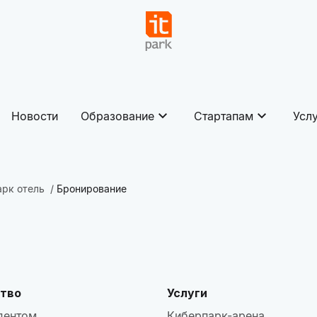
Новости
Образование
Стартапам
Усл
арк отель
Бронирование
тво
Услуги
дентом
Киберпарк-арена